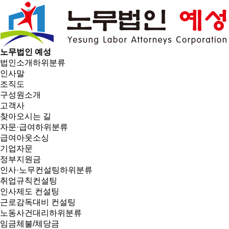
노무법인 예성
법인소개
하위분류
인사말
조직도
구성원소개
고객사
찾아오시는 길
자문·급여
하위분류
급여아웃소싱
기업자문
정부지원금
인사·노무컨설팅
하위분류
취업규칙컨설팅
인사제도 컨설팅
근로감독대비 컨설팅
노동사건대리
하위분류
임금체불/체당금