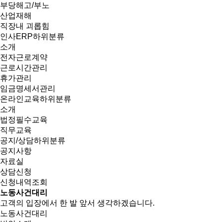
부당해고/부노
산업재해
직장내 괴롭힘
인사ERP
하위분류
소개
전자근로계약
근로시간관리
휴가관리
임금명세서관리
온라인교육
하위분류
소개
법정필수교육
직무교육
공지/상담
하위분류
공지사항
자료실
상담신청
신청내역조회
노동사건대리
고객의 입장에서 한 발 앞서 생각하겠습니다.
노동사건대리